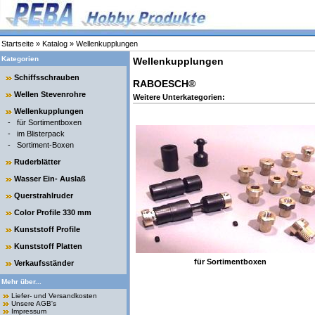
Startseite
»
Katalog
»
Wellenkupplungen
Kategorien
Wellenkupplungen
Schiffsschrauben
RABOESCH®
Wellen Stevenrohre
Weitere Unterkategorien:
Wellenkupplungen
-
für Sortimentboxen
-
im Blisterpack
-
Sortiment-Boxen
Ruderblätter
Wasser Ein- Auslaß
Querstrahlruder
Color Profile 330 mm
Kunststoff Profile
Kunststoff Platten
für Sortimentboxen
Verkaufsständer
Mehr über...
Liefer- und Versandkosten
Unsere AGB's
Impressum