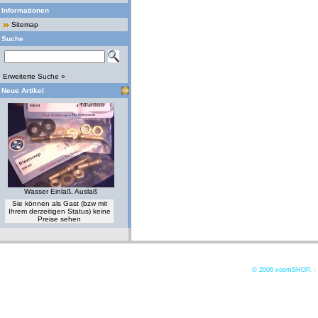
Informationen
Sitemap
Suche
Erweiterte Suche »
Neue Artikel
Wasser Einlaß, Auslaß
Sie können als Gast (bzw mit
Ihrem derzeitigen Status) keine
Preise sehen
© 2006
xoomSHOP. -