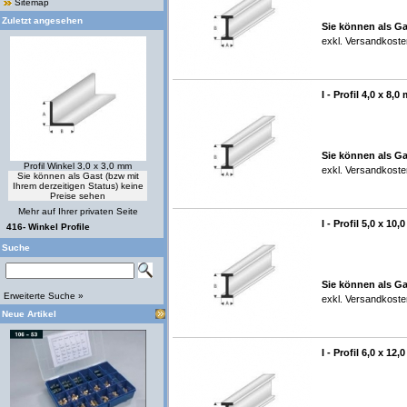
Sitemap
Zuletzt angesehen
Sie können als Ga
exkl.
Versandkoste
I - Profil 4,0 x 8,
Sie können als Ga
Profil Winkel 3,0 x 3,0 mm
exkl.
Versandkoste
Sie können als Gast (bzw mit
Ihrem derzeitigen Status) keine
Preise sehen
Mehr auf Ihrer privaten Seite
I - Profil 5,0 x 10
416- Winkel Profile
Suche
Sie können als Ga
Erweiterte Suche »
exkl.
Versandkoste
Neue Artikel
I - Profil 6,0 x 12