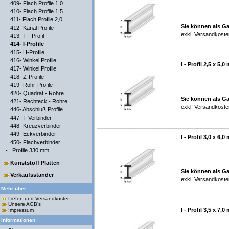
409- Flach Profile 1,0
410- Flach Profile 1,5
411- Flach Profile 2,0
Sie können als Ga
412- Kanal Profile
exkl.
Versandkoste
413- T - Profil
414- I-Profile
415- H-Profile
416- Winkel Profile
I - Profil 2,5 x 5,
417- Winkel Profile
418- Z-Profile
419- Rohr-Profile
420- Quadrat - Rohre
Sie können als Ga
421- Rechteck - Rohre
exkl.
Versandkoste
446- Abschluß Profile
447- T-Verbinder
448- Kreuzverbinder
449- Eckverbinder
I - Profil 3,0 x 6,
450- Flachverbinder
-
Profile 330 mm
Kunststoff Platten
Sie können als Ga
Verkaufsständer
exkl.
Versandkoste
Mehr über...
Liefer- und Versandkosten
Unsere AGB's
I - Profil 3,5 x 7,
Impressum
Informationen