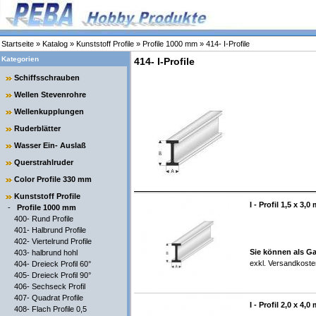
Startseite
»
Katalog
»
Kunststoff Profile
»
Profile 1000 mm
»
414- I-Profile
Kategorien
414- I-Profile
Schiffsschrauben
Wellen Stevenrohre
Wellenkupplungen
Ruderblätter
Wasser Ein- Auslaß
Querstrahlruder
Color Profile 330 mm
Kunststoff Profile
I - Profil 1,5 x 3,
-
Profile 1000 mm
400- Rund Profile
401- Halbrund Profile
402- Viertelrund Profile
Sie können als Ga
403- halbrund hohl
exkl.
Versandkoste
404- Dreieck Profil 60°
405- Dreieck Profil 90°
406- Sechseck Profil
407- Quadrat Profile
I - Profil 2,0 x 4,
408- Flach Profile 0,5