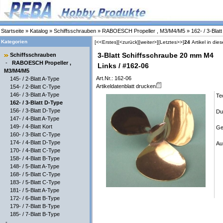
Startseite
»
Katalog
»
Schiffsschrauben
»
RABOESCH Propeller , M3/M4/M5
»
162- / 3-Blat
Kategorien
[<<Erstes]
[<zurück]
[weiter>]
[Letztes>>]
24
Artikel in die
3-Blatt Schiffsschraube 20 mm M4
Schiffsschrauben
-
RABOESCH Propeller ,
Links / #162-06
M3/M4/M5
Art.Nr.: 162-06
145- / 2-Blatt A-Type
Artikeldatenblatt drucken
154- / 2-Blatt C-Type
146- / 3-Blatt A-Type
Te
162- / 3-Blatt D-Type
156- / 3-Blatt D-Type
Du
147- / 4-Blatt A-Type
149- / 4-Blatt Kort
Ge
160- / 3-Blatt C-Type
174- / 4-Blatt D-Type
Au
170- / 4-Blatt C-Type
158- / 4-Blatt B-Type
148- / 5-Blatt A-Type
168- / 5-Blatt C-Type
183- / 5-Blatt C-Type
181- / 5-Blatt A-Type
172- / 6-Blatt B-Type
179- / 7-Blatt B-Type
185- / 7-Blatt B-Type
-