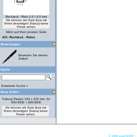
Rechteck - Rohr 2,0 / 4,0 mm
Sie können als Gast (bzw mit
Ihrem derzeitigen Status) keine
Preise sehen
Mehr auf Ihrer privaten Seite
421- Rechteck - Rohre
Bewertungen
Bewerten Sie diesen
Artikel!
Suche
Erweiterte Suche »
Neue Artikel
Füllung Platten 194 x 320 mm, für
600-95/E + 600-96/E
Sie können als Gast (bzw mit
Ihrem derzeitigen Status) keine
Preise sehen
© 2006
xoomSHOP. -