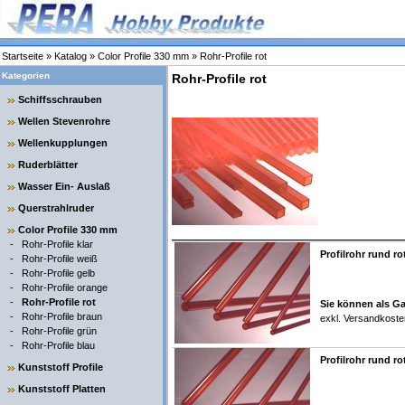
Startseite
»
Katalog
»
Color Profile 330 mm
»
Rohr-Profile rot
Kategorien
Rohr-Profile rot
Schiffsschrauben
Wellen Stevenrohre
Wellenkupplungen
Ruderblätter
Wasser Ein- Auslaß
Querstrahlruder
Color Profile 330 mm
-
Rohr-Profile klar
Profilrohr rund ro
-
Rohr-Profile weiß
-
Rohr-Profile gelb
-
Rohr-Profile orange
-
Rohr-Profile rot
Sie können als Ga
-
Rohr-Profile braun
exkl.
Versandkoste
-
Rohr-Profile grün
-
Rohr-Profile blau
Profilrohr rund ro
Kunststoff Profile
Kunststoff Platten