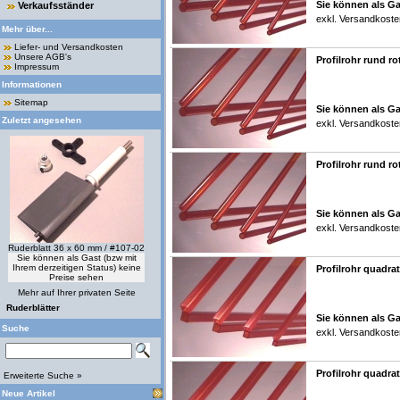
Sie können als Ga
Verkaufsständer
exkl.
Versandkoste
Mehr über...
Liefer- und Versandkosten
Unsere AGB's
Profilrohr rund ro
Impressum
Informationen
Sitemap
Sie können als Ga
Zuletzt angesehen
exkl.
Versandkoste
Profilrohr rund ro
Sie können als Ga
exkl.
Versandkoste
Ruderblatt 36 x 60 mm / #107-02
Sie können als Gast (bzw mit
Ihrem derzeitigen Status) keine
Profilrohr quadrat
Preise sehen
Mehr auf Ihrer privaten Seite
Ruderblätter
Sie können als Ga
Suche
exkl.
Versandkoste
Profilrohr quadrat
Erweiterte Suche »
Neue Artikel