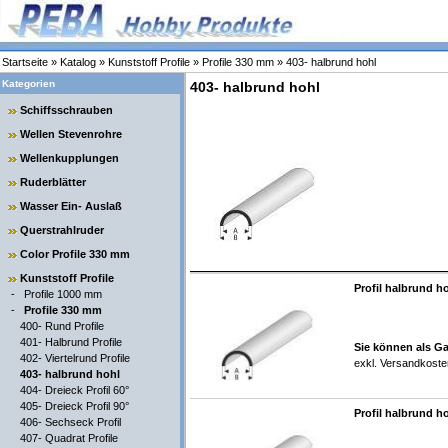
Startseite
»
Katalog
»
Kunststoff Profile
»
Profile 330 mm
»
403- halbrund hohl
Kategorien
403- halbrund hohl
Schiffsschrauben
Wellen Stevenrohre
Wellenkupplungen
Ruderblätter
Wasser Ein- Auslaß
Querstrahlruder
Color Profile 330 mm
Kunststoff Profile
Profil halbrund h
-
Profile 1000 mm
-
Profile 330 mm
400- Rund Profile
401- Halbrund Profile
Sie können als Ga
402- Viertelrund Profile
exkl.
Versandkoste
403- halbrund hohl
404- Dreieck Profil 60°
405- Dreieck Profil 90°
Profil halbrund h
406- Sechseck Profil
407- Quadrat Profile