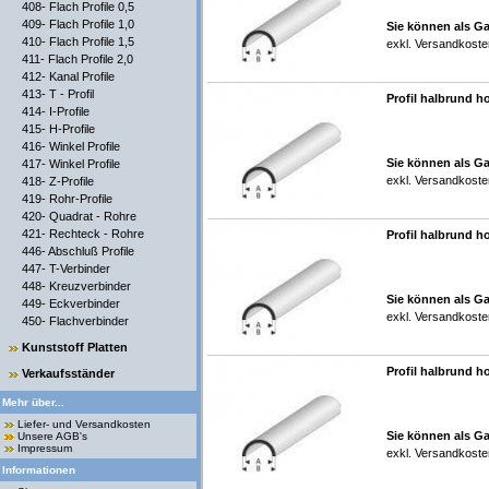
408- Flach Profile 0,5
409- Flach Profile 1,0
Sie können als Ga
410- Flach Profile 1,5
exkl.
Versandkoste
411- Flach Profile 2,0
412- Kanal Profile
413- T - Profil
Profil halbrund h
414- I-Profile
415- H-Profile
416- Winkel Profile
Sie können als Ga
417- Winkel Profile
exkl.
Versandkoste
418- Z-Profile
419- Rohr-Profile
420- Quadrat - Rohre
421- Rechteck - Rohre
Profil halbrund h
446- Abschluß Profile
447- T-Verbinder
448- Kreuzverbinder
Sie können als Ga
449- Eckverbinder
exkl.
Versandkoste
450- Flachverbinder
Kunststoff Platten
Profil halbrund h
Verkaufsständer
Mehr über...
Liefer- und Versandkosten
Sie können als Ga
Unsere AGB's
Impressum
exkl.
Versandkoste
Informationen