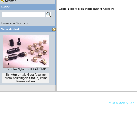
Sitemap
Suche
Zeige
1
bis
5
(von insgesamt
5
Artikeln)
Erweiterte Suche »
Neue Artikel
Kuppler Nylon Stift / #101-01
Sie können als Gast (bzw mit
Ihrem derzeitigen Status) keine
Preise sehen
© 2006
xoomSHOP. -