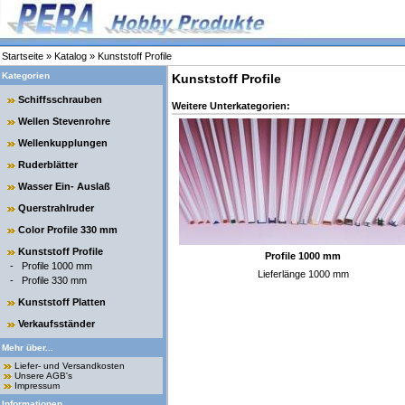
Startseite
»
Katalog
»
Kunststoff Profile
Kategorien
Kunststoff Profile
Schiffsschrauben
Weitere Unterkategorien:
Wellen Stevenrohre
Wellenkupplungen
Ruderblätter
Wasser Ein- Auslaß
Querstrahlruder
Color Profile 330 mm
Kunststoff Profile
Profile 1000 mm
-
Profile 1000 mm
Lieferlänge 1000 mm
-
Profile 330 mm
Kunststoff Platten
Verkaufsständer
Mehr über...
Liefer- und Versandkosten
Unsere AGB's
Impressum
Informationen