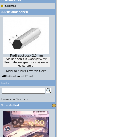
Sitemap
Zuletzt angesehen
Profil sechseck 2,0 mm
Sie können als Gast (bzw mit
Ihrem derzeitigen Status) keine
Preise sehen
Mehr auf Ihrer privaten Seite
406- Sechseck Profil
Suche
Erweiterte Suche »
Neue Artikel