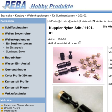
Startseite
»
Katalog
»
Wellenkupplungen
»
für Sortimentboxen
»
101-01
Kategorien
[<<Erstes]
[<zurück]
[weiter>]
[Letztes>>]
22
Artikel in die
Sie kö
Kuppler Nylon Stift / #101-
Schiffsschrauben
01
Wellen Stevenrohre
Art.Nr.: 101-01
Wellenkupplungen
Artikeldatenblatt drucken
-
für Sortimentboxen
-
im Blisterpack
Ro
-
Sortiment-Boxen
Va
Ruderblätter
Pa
Wasser Ein- Auslaß
Pa
bit
Querstrahlruder
Color Profile 330 mm
Ma
Kunststoff Profile
mi
Kunststoff Platten
Verkaufsständer
Mehr über...
Liefer- und Versandkosten
Unsere AGB's
Impressum