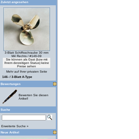
Zuletzt angesehen
3-Blatt Schiffsschraube 30 mm
M4 Rechts / #146-09
Sie können als Gast (bzw mit
Ihrem derzeitigen Status) keine
Preise sehen
Mehr auf Ihrer privaten Seite
146- / 3-Blatt A-Type
Bewertungen
Bewerten Sie diesen
Artikel!
Suche
Erweiterte Suche »
Neue Artikel