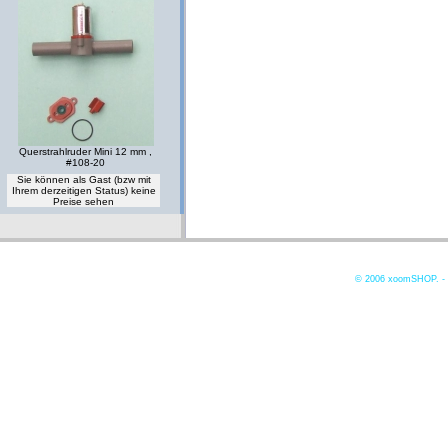
Querstrahlruder Mini 12 mm ,
#108-20
Sie können als Gast (bzw mit
Ihrem derzeitigen Status) keine
Preise sehen
© 2006
xoomSHOP. -