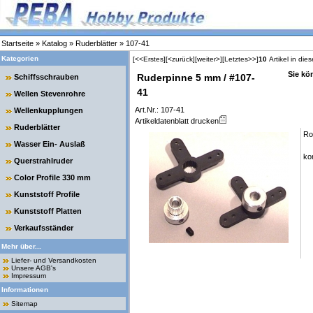
Startseite
»
Katalog
»
Ruderblätter
»
107-41
Kategorien
[<<Erstes]
[<zurück]
[weiter>]
[Letztes>>]
10
Artikel in die
Sie kö
Ruderpinne 5 mm / #107-
Schiffsschrauben
41
Wellen Stevenrohre
Art.Nr.: 107-41
Wellenkupplungen
Artikeldatenblatt drucken
Ruderblätter
Ro
Wasser Ein- Auslaß
ko
Querstrahlruder
Color Profile 330 mm
Kunststoff Profile
Kunststoff Platten
Verkaufsständer
Mehr über...
Liefer- und Versandkosten
Unsere AGB's
Impressum
Informationen
Sitemap