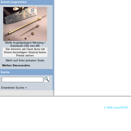
Zuletzt angesehen
Welle kugelgelagert Messing /
Edelstahl 290 mm M5
Sie können als Gast (bzw mit
Ihrem derzeitigen Status) keine
Preise sehen
Mehr auf Ihrer privaten Seite
Wellen Stevenrohre
Suche
Erweiterte Suche »
© 2006
xoomSHOP. -