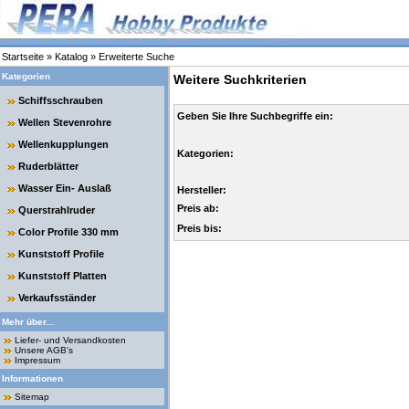
Startseite
»
Katalog
»
Erweiterte Suche
Kategorien
Weitere Suchkriterien
Schiffsschrauben
Geben Sie Ihre Suchbegriffe ein:
Wellen Stevenrohre
Wellenkupplungen
Kategorien:
Ruderblätter
Wasser Ein- Auslaß
Hersteller:
Preis ab:
Querstrahlruder
Preis bis:
Color Profile 330 mm
Kunststoff Profile
Kunststoff Platten
Verkaufsständer
Mehr über...
Liefer- und Versandkosten
Unsere AGB's
Impressum
Informationen
Sitemap