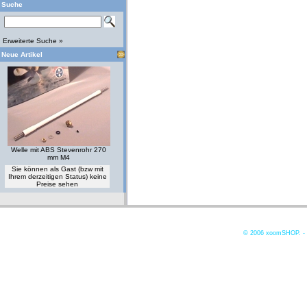
Suche
Erweiterte Suche »
Neue Artikel
Welle mit ABS Stevenrohr 270
mm M4
Sie können als Gast (bzw mit
Ihrem derzeitigen Status) keine
Preise sehen
© 2006
xoomSHOP. -