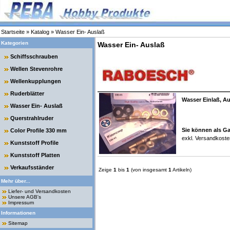
Startseite
»
Katalog
»
Wasser Ein- Auslaß
Kategorien
Wasser Ein- Auslaß
Schiffsschrauben
Wellen Stevenrohre
Wellenkupplungen
Ruderblätter
Wasser Einlaß, A
Wasser Ein- Auslaß
Querstrahlruder
Sie können als Ga
Color Profile 330 mm
exkl.
Versandkoste
Kunststoff Profile
Kunststoff Platten
Verkaufsständer
Zeige
1
bis
1
(von insgesamt
1
Artikeln)
Mehr über...
Liefer- und Versandkosten
Unsere AGB's
Impressum
Informationen
Sitemap