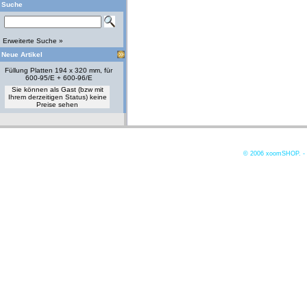
Suche
Erweiterte Suche »
Neue Artikel
Füllung Platten 194 x 320 mm, für
600-95/E + 600-96/E
Sie können als Gast (bzw mit
Ihrem derzeitigen Status) keine
Preise sehen
© 2006
xoomSHOP. -