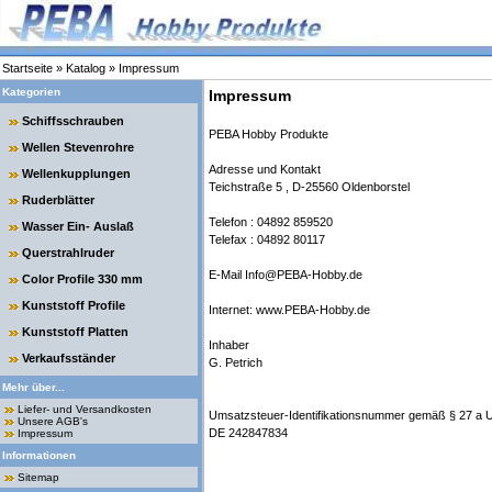
Startseite
»
Katalog
»
Impressum
Kategorien
Impressum
Schiffsschrauben
PEBA Hobby Produkte
Wellen Stevenrohre
Adresse und Kontakt
Wellenkupplungen
Teichstraße 5 , D-25560 Oldenborstel
Ruderblätter
Telefon : 04892 859520
Wasser Ein- Auslaß
Telefax : 04892 80117
Querstrahlruder
E-Mail Info@PEBA-Hobby.de
Color Profile 330 mm
Kunststoff Profile
Internet: www.PEBA-Hobby.de
Kunststoff Platten
Inhaber
Verkaufsständer
G. Petrich
Mehr über...
Liefer- und Versandkosten
Umsatzsteuer-Identifikationsnummer gemäß § 27 a 
Unsere AGB's
DE 242847834
Impressum
Informationen
Sitemap