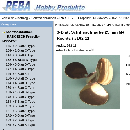
Startseite
»
Katalog
»
Schiffsschrauben
»
RABOESCH Propeller , M3/M4/M5
»
162- / 3-Blat
Kategorien
[<<Erstes]
[<zurück]
[weiter>]
[Letztes>>]
24
Artikel in die
3-Blatt Schiffsschraube 25 mm M4
Schiffsschrauben
-
RABOESCH Propeller ,
Rechts / #162-11
M3/M4/M5
Art.Nr.: 162-11
145- / 2-Blatt A-Type
Artikeldatenblatt drucken
154- / 2-Blatt C-Type
146- / 3-Blatt A-Type
Te
162- / 3-Blatt D-Type
156- / 3-Blatt D-Type
Du
147- / 4-Blatt A-Type
149- / 4-Blatt Kort
Ge
160- / 3-Blatt C-Type
174- / 4-Blatt D-Type
Au
170- / 4-Blatt C-Type
158- / 4-Blatt B-Type
148- / 5-Blatt A-Type
168- / 5-Blatt C-Type
183- / 5-Blatt C-Type
181- / 5-Blatt A-Type
172- / 6-Blatt B-Type
179- / 7-Blatt B-Type
185- / 7-Blatt B-Type
-