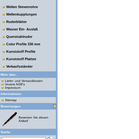
Wellen Stevenrohre
Wellenkupplungen
Ruderblätter
Wasser Ein- Auslaß
Querstrahlruder
Color Profile 330 mm
Kunststoff Profile
Kunststoff Platten
Verkaufsständer
Mehr über...
Liefer- und Versandkosten
Unsere AGB's
Impressum
Informationen
Sitemap
Bewertungen
Bewerten Sie diesen
Artikel!
Suche